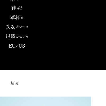
鞋
41
罩杯
b
头发
brown
眼睛
brown
nean Fashion ModelChantal Kammermann was first scouted in Swit
EU
/
US
新闻