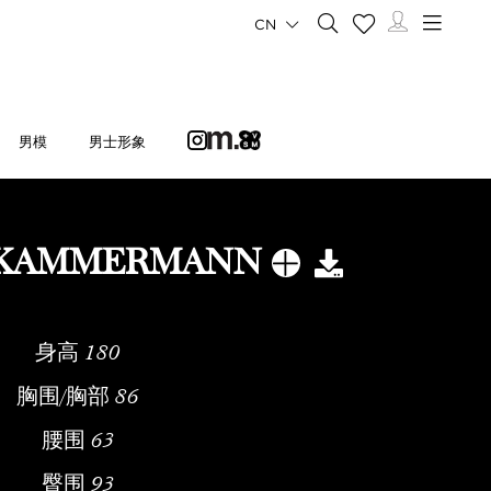
CN
男模
男士形象
 KAMMERMANN
身高
180
胸围/胸部
86
腰围
63
臀围
93