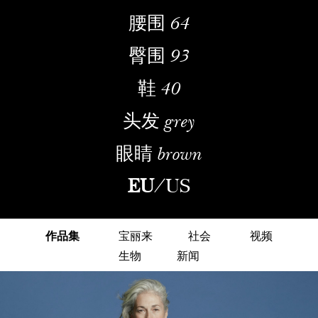
腰围
64
臀围
93
鞋
40
头发
grey
眼睛
brown
EU
/
US
作品集
宝丽来
社会
视频
生物
新闻