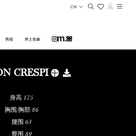
CN
男模
男士形象
N CRESPI
身高
175
胸围/胸部
86
腰围
63
臀围
89