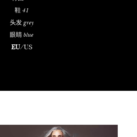
鞋
41
头发
grey
眼睛
blue
 ModelManon Crespi is an established American model whose career
EU
/
US
物